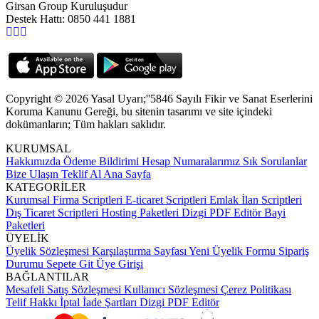
Girsan Group Kuruluşudur
Destek Hattı: 0850 441 1881
Copyright © 2026 Yasal Uyarı;''5846 Sayılı Fikir ve Sanat Eserlerini
Koruma Kanunu Gereği, bu sitenin tasarımı ve site içindeki
dokümanların; Tüm hakları saklıdır.
KURUMSAL
Hakkımızda
Ödeme Bildirimi
Hesap Numaralarımız
Sık Sorulanlar
Bize Ulaşın
Teklif Al
Ana Sayfa
KATEGORİLER
Kurumsal Firma Scriptleri
E-ticaret Scriptleri
Emlak İlan Scriptleri
Dış Ticaret Scriptleri
Hosting Paketleri
Dizgi PDF Editör
Bayi
Paketleri
ÜYELİK
Üyelik Sözleşmesi
Karşılaştırma Sayfası
Yeni Üyelik Formu
Sipariş
Durumu
Sepete Git
Üye Girişi
BAĞLANTILAR
Mesafeli Satış Sözleşmesi
Kullanıcı Sözleşmesi
Çerez Politikası
Telif Hakkı
İptal İade Şartları
Dizgi PDF Editör