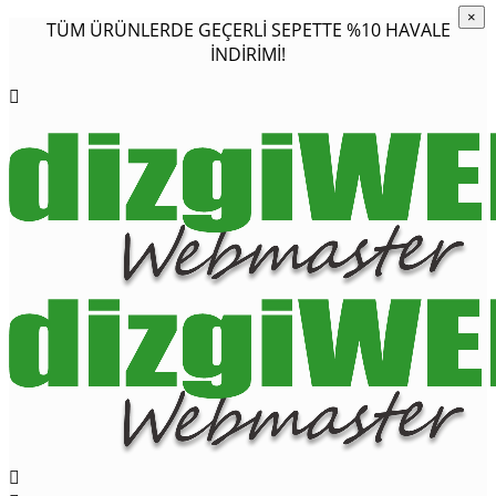
×
×
TÜM ÜRÜNLERDE GEÇERLİ SEPETTE %10 HAVALE
İNDİRİMİ!