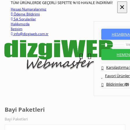
TÜM ÜRÜNLERDE GEÇERLİ SEPETTE %10 HAVALE İNDİRİMİ!
×
×
 Numaralarımız
e Bildirimi
Sorulanlar
mızda
im
@dizgiweb.com.tr
HESABINA 
Ve
HEMEN 
Karşılaştırma 
Favori Ürünler 
Bildirimler
(0)
Bayi Paketleri
Bayi Paketleri