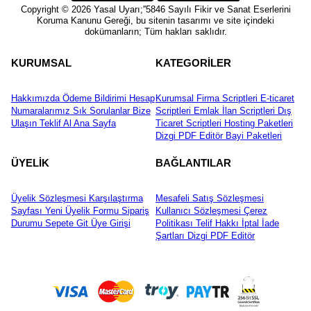
Copyright © 2026 Yasal Uyarı;''5846 Sayılı Fikir ve Sanat Eserlerini
Koruma Kanunu Gereği, bu sitenin tasarımı ve site içindeki
dokümanların; Tüm hakları saklıdır.
KURUMSAL
KATEGORİLER
Hakkımızda
Ödeme Bildirimi
Hesap
Kurumsal Firma Scriptleri
E-ticaret
Numaralarımız
Sık Sorulanlar
Bize
Scriptleri
Emlak İlan Scriptleri
Dış
Ulaşın
Teklif Al
Ana Sayfa
Ticaret Scriptleri
Hosting Paketleri
Dizgi PDF Editör
Bayi Paketleri
ÜYELİK
BAĞLANTILAR
Üyelik Sözleşmesi
Karşılaştırma
Mesafeli Satış Sözleşmesi
Sayfası
Yeni Üyelik Formu
Sipariş
Kullanıcı Sözleşmesi
Çerez
Durumu
Sepete Git
Üye Girişi
Politikası
Telif Hakkı
İptal İade
Şartları
Dizgi PDF Editör