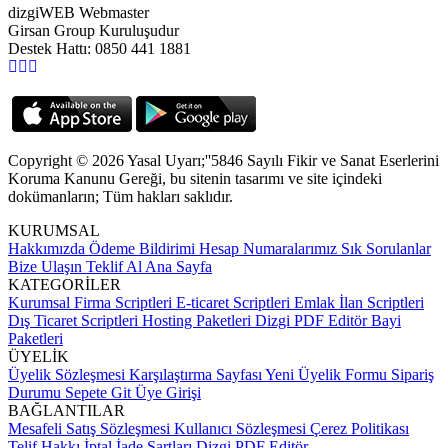
dizgiWEB Webmaster
Girsan Group Kuruluşudur
Destek Hattı: 0850 441 1881
Copyright © 2026 Yasal Uyarı;''5846 Sayılı Fikir ve Sanat Eserlerini
Koruma Kanunu Gereği, bu sitenin tasarımı ve site içindeki
dokümanların; Tüm hakları saklıdır.
KURUMSAL
Hakkımızda
Ödeme Bildirimi
Hesap Numaralarımız
Sık Sorulanlar
Bize Ulaşın
Teklif Al
Ana Sayfa
KATEGORİLER
Kurumsal Firma Scriptleri
E-ticaret Scriptleri
Emlak İlan Scriptleri
Dış Ticaret Scriptleri
Hosting Paketleri
Dizgi PDF Editör
Bayi
Paketleri
ÜYELİK
Üyelik Sözleşmesi
Karşılaştırma Sayfası
Yeni Üyelik Formu
Sipariş
Durumu
Sepete Git
Üye Girişi
BAĞLANTILAR
Mesafeli Satış Sözleşmesi
Kullanıcı Sözleşmesi
Çerez Politikası
Telif Hakkı
İptal İade Şartları
Dizgi PDF Editör