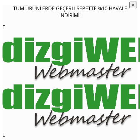
×
×
TÜM ÜRÜNLERDE GEÇERLİ SEPETTE %10 HAVALE
İNDİRİMİ!