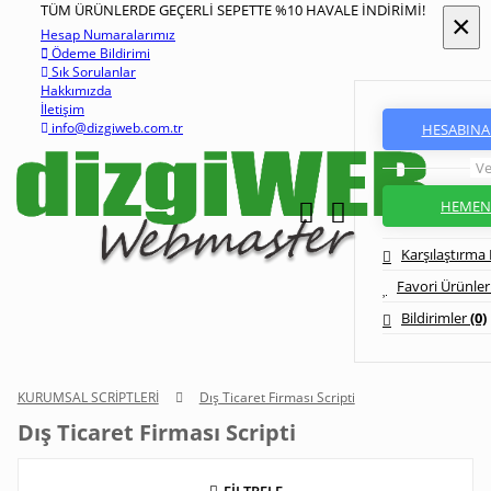
TÜM ÜRÜNLERDE GEÇERLİ SEPETTE %10 HAVALE İNDİRİMİ!
×
×
sap Numaralarımız
deme Bildirimi
ık Sorulanlar
kkımızda
etişim
nfo@dizgiweb.com.tr
HESABINA 
Ve
HEMEN 
Karşılaştırma 
Favori Ürünler 
Bildirimler
(0)
KURUMSAL SCRİPTLERİ
Dış Ticaret Firması Scripti
Dış Ticaret Firması Scripti