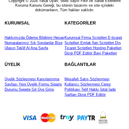
Copyright © 2026 Yasal Uyarı;''5846 Sayılı Fikir ve Sanat Eserlerini
Koruma Kanunu Gereği, bu sitenin tasarımı ve site içindeki
dokümanların; Tüm hakları saklıdır.
KURUMSAL
KATEGORİLER
Hakkımızda
Ödeme Bildirimi
Hesap
Kurumsal Firma Scriptleri
E-ticaret
Numaralarımız
Sık Sorulanlar
Bize
Scriptleri
Emlak İlan Scriptleri
Dış
Ulaşın
Teklif Al
Ana Sayfa
Ticaret Scriptleri
Hosting Paketleri
Dizgi PDF Editör
Bayi Paketleri
ÜYELİK
BAĞLANTILAR
Üyelik Sözleşmesi
Karşılaştırma
Mesafeli Satış Sözleşmesi
Sayfası
Yeni Üyelik Formu
Sipariş
Kullanıcı Sözleşmesi
Çerez
Durumu
Sepete Git
Üye Girişi
Politikası
Telif Hakkı
İptal İade
Şartları
Dizgi PDF Editör