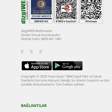
dizgiWEB Webmaster
Girsan Group Kuruluşudur
Destek Hattı: 0850 441 1881
Copyright © 2026 Yasal Uyarı;''5846 Sayılı Fikir ve Sanat
Eserlerini Koruma Kanunu Gereği, bu sitenin tasarımı ve site
içindeki dokümanların; Tüm hakları saklıdır.
BAĞLANTILAR