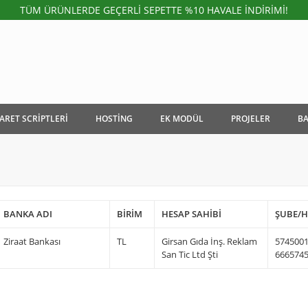
TÜM ÜRÜNLERDE GEÇERLİ SEPETTE %10 HAVALE İNDİRİMİ!
CARET SCRİPTLERİ
HOSTİNG
EK MODÜL
PROJELER
BA
BANKA ADI
BİRİM
HESAP SAHİBİ
ŞUBE/H
Ziraat Bankası
TL
Girsan Gıda İnş. Reklam
5745001
San Tic Ltd Şti
666574