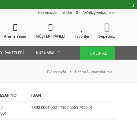
Hakkımızda
İletişim
info@dizgiweb.com.tr
Arama Yapın
MÜŞTERİ PANELİ
Favoriler
Sepetiniz
TEKLİF AL
Yİ PAKETLERİ
KURUMSAL
Anasayfa
/
Hesap Numaralarımız
ESAP NO
IBAN
 /
TR92 0001 0021 7397 6665 7450 01
5001