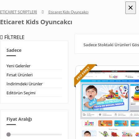
×
×
ETİCARET SCRİPTLERİ
Eticaret Kids Oyuncakcı
Eticaret Kids Oyuncakcı
FİLTRELE
Sadece Stoktaki Ürünleri Gös
Sadece
Yeni Gelenler
PRO PAKET
Fırsat Ürünleri
İndirimdeki Ürünler
Editörün Seçimi
Fiyat Aralığı