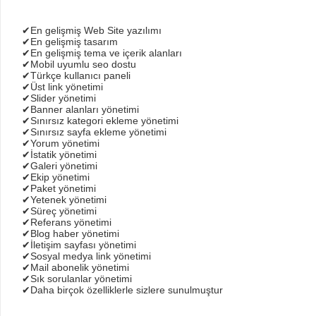
✔En gelişmiş Web Site yazılımı
✔En gelişmiş tasarım
✔En gelişmiş tema ve içerik alanları
✔Mobil uyumlu seo dostu
✔Türkçe kullanıcı paneli
✔Üst link yönetimi
✔Slider yönetimi
✔Banner alanları yönetimi
✔Sınırsız kategori ekleme yönetimi
✔Sınırsız sayfa ekleme yönetimi
✔Yorum yönetimi
✔İstatik yönetimi
✔Galeri yönetimi
✔Ekip yönetimi
✔Paket yönetimi
✔Yetenek yönetimi
✔Süreç yönetimi
✔Referans yönetimi
✔Blog haber yönetimi
✔İletişim sayfası yönetimi
✔Sosyal medya link yönetimi
✔Mail abonelik yönetimi
✔Sık sorulanlar yönetimi
✔Daha birçok özelliklerle sizlere sunulmuştur