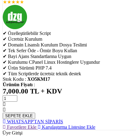
★
★
★
★
★
✔ Özelleştirilebilir Script
✔ Ücretsiz Kurulum
✔ Domain Lisanslı Kurulum Dosya Teslimi
✔ Tek Sefer Öde - Ömür Boyu Kullan
✔ Bayi Ajans Standartlarına Uygun
✔ Kurulumu CPanel Linux Hostinglere Uygundur
✔ Ürün Sürümü PHP 7.4
✔ Tüm Scriptlerde ücretsiz teknik destek
Stok Kodu :
XO5KM17
Ürünün Fiyatı
:
7,000.00
TL + KDV
SEPETE EKLE
WHATSAPP'TAN SİPARİŞ
Favorilere Ekle
Karşılaştırma Listesine Ekle
Üye Girişi