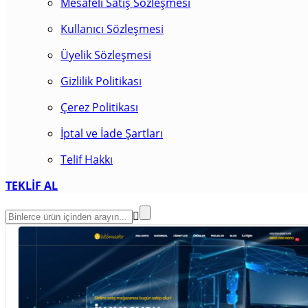
Mesafeli Satış Sözleşmesi
Kullanıcı Sözleşmesi
Üyelik Sözleşmesi
Gizlilik Politikası
Çerez Politikası
İptal ve İade Şartları
Telif Hakkı
TEKLİF AL