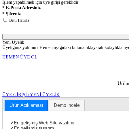
İşlem yapabilmek için üye girişi gereklidir
* E-Posta Adresiniz
* Şifreniz
Beni Hatırla
Yeni Üyelik
Üyeliğiniz yok mu? Hemen aşağıdaki butona tıklayarak kolaylıkla üye 
HEMEN ÜYE OL
Ürünü
ÜYE GİRİŞİ / YENİ ÜYELİK
Ürün Açıklaması
Demo İncele
✔En gelişmiş Web Site yazılımı
✔En gelişmiş tasarım