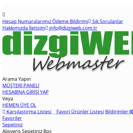
Hesap Numaralarımız
Ödeme Bildirimi
Sık Sorulanlar
Hakkımızda
İletişim
info@dizgiweb.com.tr
Arama Yapın
MÜŞTERİ PANELİ
HESABINA GİRİŞİ YAP
Veya
HEMEN ÜYE OL
Karşılaştırma Listesi
Favori Ürünler Listesi
Bildirimler
(
Favoriler
Sepetiniz
Alışveriş Sepetiniz Boş